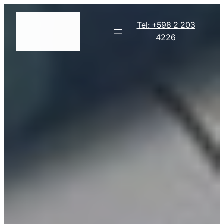
Skip
to
Tel: +598 2 203
content
4226